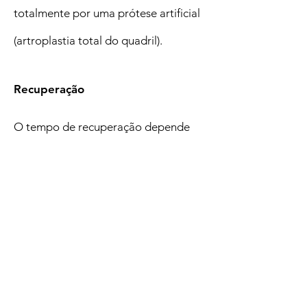
totalmente por uma prótese artificial
(artroplastia total do quadril).
Recuperação
O tempo de recuperação depende
do tipo de cirurgia e do estado geral
de saúde do paciente. Em caso de
fraturas decorrentes de acidentes,
pode ser necessário mais tempo para
o tratamento de outras questões,
como hemorragias ou feridas, por