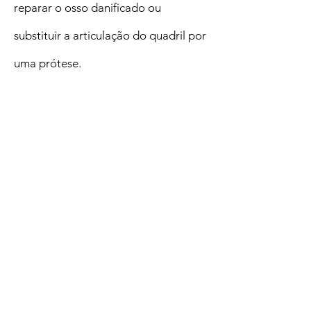
reparar o osso danificado ou
substituir a articulação do quadril por
uma prótese.
A importância do diagnóstico
O diagnóstico correto da necrose
avascular, para que o tratamento seja
realizado o mais rápido possível, é
importante para impedir o avanço, as
possíveis complicações relacionadas
ao avanço da doença e sequelas.