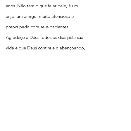
anos. Não tem o que falar dele, é um
anjo, um amigo, muito atencioso e
preocupado com seus pacientes.
Agradeço a Deus todos os dias pela sua
vida e que Deus continue o abençoando,
para que ele possa, assim como fez
comigo, ajudar pessoas a viverem
melhor”
Sandra, 9 de setembro de 2016
“Ele é um médico muito bom, super
atencioso com o paciente e prestativo,